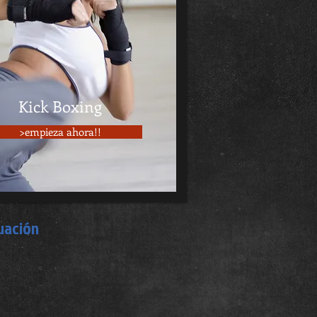
Kick Boxing
>empieza ahora!!
uación