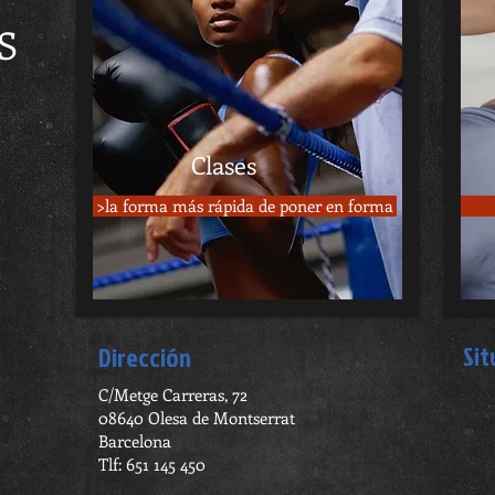
S
Clases
>la forma más rápida de poner en forma
Sit
Dirección
C/Metge Carreras, 72
08640 Olesa de Montserrat
Barcelona
Tlf: 651 145 450