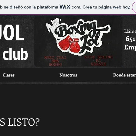
b se diseñó con la plataforma
.com
. Crea tu página web hoy.
JOL
Lláme
651
club
Emp
Clases
Nosotros
Donde esta
S LISTO?